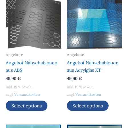
Angebote
Angebote
Angebot Nähschablonen
Angebot Nähschablonen
aus ABS
aus Acrylglas XT
49,90
€
49,90
€
inkl. 19 % MwSt.
inkl. 19 % MwSt.
zzgl.
Versandkosten
zzgl.
Versandkosten
Select options
Select options