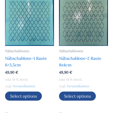
Nähschablonen
Nähschablonen
Nähschablone-1 Raute
Nähschablone-2 Raute
6×3,5cm
8x4cm
49,90
€
49,90
€
inkl. 19 % MwSt.
inkl. 19 % MwSt.
zzgl.
Versandkosten
zzgl.
Versandkosten
Select options
Select options