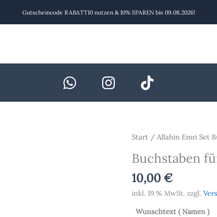
Gutscheincode RABATT10 nutzen & 10% SPAREN bis 09.08.2026!
Buchstaben
Start
/
Allahin Emri Set 
für
Buchstaben fü
4x4cm
Schokotafeln
10,00
€
Menge
inkl. 19 % MwSt.
zzgl.
Ver
Wunschtext ( Namen )