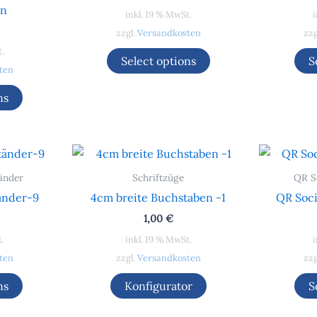
en
inkl. 19 % MwSt.
i
zzgl.
Versandkosten
zzg
t.
Select options
S
ten
ns
änder
Schriftzüge
QR S
änder-9
4cm breite Buchstaben -1
QR Soci
1,00
€
t.
inkl. 19 % MwSt.
i
ten
zzgl.
Versandkosten
zzg
ns
Konfigurator
S