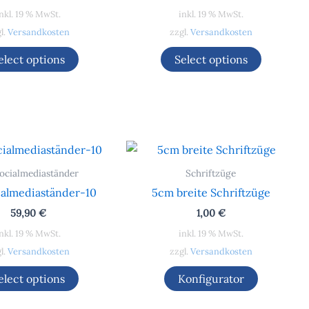
nkl. 19 % MwSt.
inkl. 19 % MwSt.
l.
Versandkosten
zzgl.
Versandkosten
elect options
Select options
ocialmediaständer
Schriftzüge
almediaständer-10
5cm breite Schriftzüge
59,90
€
1,00
€
nkl. 19 % MwSt.
inkl. 19 % MwSt.
l.
Versandkosten
zzgl.
Versandkosten
elect options
Konfigurator