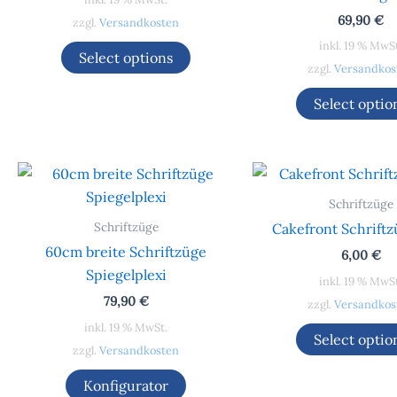
69,90
€
zzgl.
Versandkosten
inkl. 19 % MwS
Select options
zzgl.
Versandkos
Select optio
Schriftzüge
Schriftzüge
Cakefront Schrift
60cm breite Schriftzüge
6,00
€
Spiegelplexi
inkl. 19 % MwS
79,90
€
zzgl.
Versandkos
inkl. 19 % MwSt.
Select optio
zzgl.
Versandkosten
Konfigurator