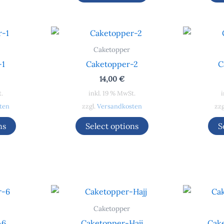
Caketopper
-1
Caketopper-2
C
14,00
€
t.
inkl. 19 % MwSt.
i
ten
zzgl.
Versandkosten
zzg
ns
Select options
S
Caketopper
-6
Caketopper-Hajj
Cak