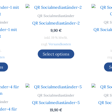
QR Socialmediaständer
änder
QR S
QR Socialmediaständer-2
der-1 mit
QR Social
9,90
€
t
inkl. 19 % MwSt.
zzgl.
Versandkosten
t.
i
Select options
ten
zzg
ns
S
QR Socialmediaständer
QR S
änder
QR Socialmediaständer-5
QR Soc
der-4 für
19,90
€