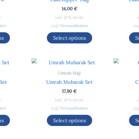
14,00
€
t.
inkl. 19 % MwSt.
i
ten
zzgl.
Versandkosten
zzg
ns
Select options
S
Umrah Hajj
Set
Umrah Mubarak Set
C
17,90
€
t.
inkl. 19 % MwSt.
i
ten
zzgl.
Versandkosten
zzg
ns
Select options
S