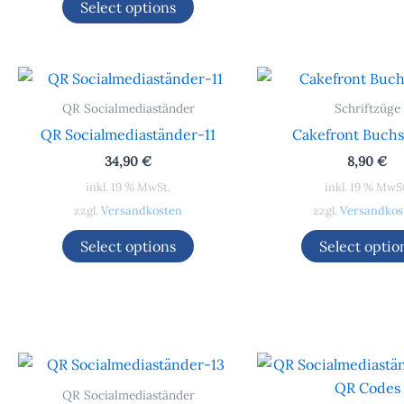
Select options
QR Socialmediaständer
Schriftzüge
QR Socialmediaständer-11
Cakefront Buch
34,90
€
8,90
€
inkl. 19 % MwSt.
inkl. 19 % MwS
zzgl.
Versandkosten
zzgl.
Versandkos
Select options
Select optio
QR Socialmediaständer