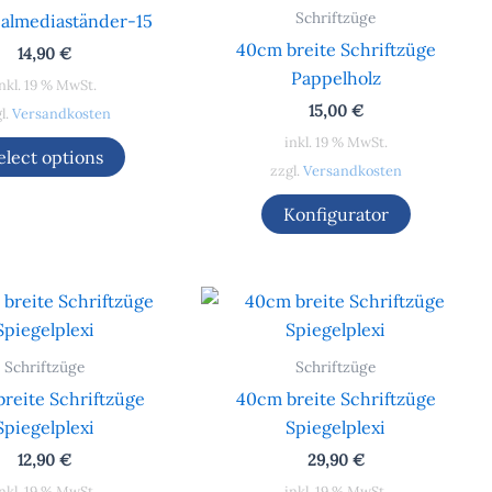
Schriftzüge
almediaständer-15
40cm breite Schriftzüge
14,90
€
Pappelholz
nkl. 19 % MwSt.
15,00
€
l.
Versandkosten
inkl. 19 % MwSt.
elect options
zzgl.
Versandkosten
Konfigurator
Schriftzüge
Schriftzüge
reite Schriftzüge
40cm breite Schriftzüge
Spiegelplexi
Spiegelplexi
12,90
€
29,90
€
nkl. 19 % MwSt.
inkl. 19 % MwSt.