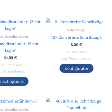
Schriftzüge
ocialmediaständer
10-12cm breite Schriftzüge
lmediaständer-12 mit
8,00
€
Logo?
inkl. 19 % MwSt.
34,90
€
zzgl.
Versandkosten
nkl. 19 % MwSt.
Konfigurator
l.
Versandkosten
elect options
ocialmediaständer