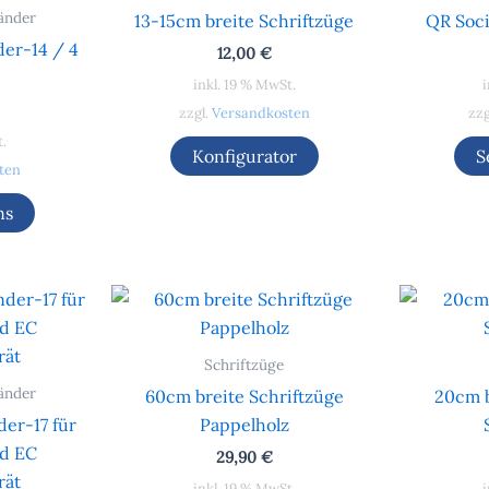
änder
13-15cm breite Schriftzüge
QR Soci
er-14 / 4
12,00
€
inkl. 19 % MwSt.
i
zzgl.
Versandkosten
zzg
t.
Konfigurator
S
ten
ns
Schriftzüge
änder
60cm breite Schriftzüge
20cm b
er-17 für
Pappelholz
nd EC
29,90
€
rät
inkl. 19 % MwSt.
i