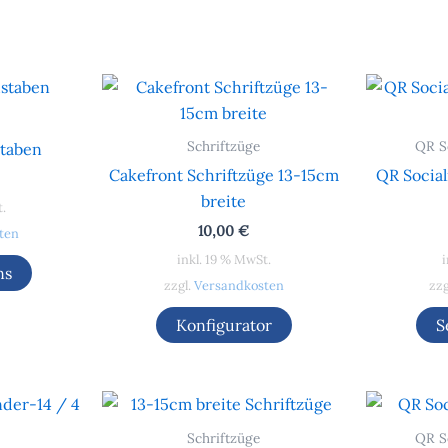
Schriftzüge
QR S
staben
Cakefront Schriftzüge 13-15cm
QR Socia
breite
t.
10,00
€
ten
inkl. 19 % MwSt.
i
ns
zzgl.
Versandkosten
zzg
Konfigurator
S
Schriftzüge
QR S