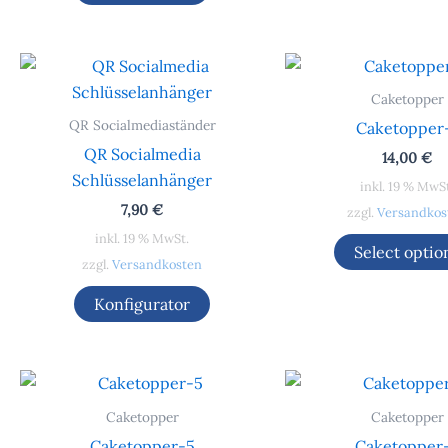
Caketopper
QR Socialmediaständer
Caketopper
QR Socialmedia
14,00
€
Schlüsselanhänger
inkl. 19 % MwS
7,90
€
zzgl.
Versandkos
inkl. 19 % MwSt.
Select optio
zzgl.
Versandkosten
Konfigurator
Caketopper
Caketopper
Caketopper-5
Caketopper