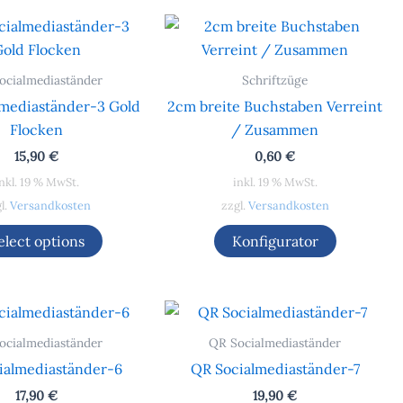
ocialmediaständer
Schriftzüge
mediaständer-3 Gold
2cm breite Buchstaben Verreint
Flocken
/ Zusammen
15,90
€
0,60
€
nkl. 19 % MwSt.
inkl. 19 % MwSt.
l.
Versandkosten
zzgl.
Versandkosten
elect options
Konfigurator
ocialmediaständer
QR Socialmediaständer
ialmediaständer-6
QR Socialmediaständer-7
17,90
€
19,90
€