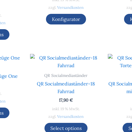
zzgl.
Versandkosten
zzg
t.
Konfigurator
ten
ns
QR Socialmediaständer
züge One
QR Socialmediaständer-18
QR Social
Fahrrad
mi
t.
17,90
€
ten
inkl. 19 % MwSt.
i
ns
zzgl.
Versandkosten
zzg
Select options
S