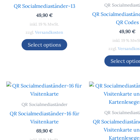
QR Socialmediast
QR Socialmediaständer-13
QR Socialmediaständ
49,90
€
QR Codes
inkl. 19 % MwSt.
49,90
€
zzgl.
Versandkosten
inkl. 19 % MwS
Select options
zzgl.
Versandkos
Select optio
QR Socialmediaständer
QR Socialmediast
QR Socialmediaständer-16 für
Visitenkarte
QR Socialmediaständ
Visitenkarte u
69,90
€
Kartenlesege
inkl. 19 % MwSt.