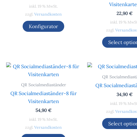
Visitenkart
inkl. 19 % MwSt.
22,90
€
zzgl.
Versandkosten
inkl. 19 % MwS
Konfigurator
zzgl.
Versandkos
Select optio
QR Socialmediast
QR Socialmediaständer
QR Socialmediast
QR Socialmediaständer-8 für
34,90
€
Visitenkarten
inkl. 19 % MwS
54,90
€
zzgl.
Versandkos
inkl. 19 % MwSt.
Select optio
zzgl.
Versandkosten