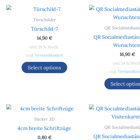
Türschilder
QR Socialmediast
Türschild-7
QR Socialmediastän
14,90
€
Wunschtex
inkl. 19 % MwSt.
16,90
€
zzgl.
Versandkosten
inkl. 19 % MwS
Select options
zzgl.
Versandkos
Select optio
Sticker 3D
QR Socialmediast
4cm breite Schriftzüge
QR Socialmediastän
0,80
€