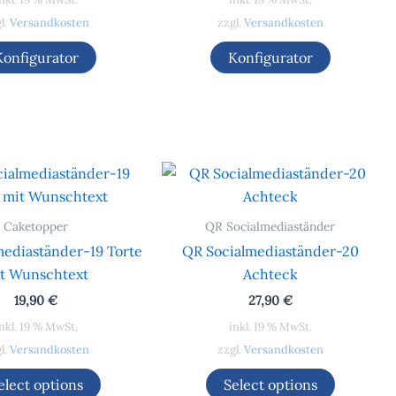
l.
Versandkosten
zzgl.
Versandkosten
Konfigurator
Konfigurator
Caketopper
QR Socialmediaständer
mediaständer-19 Torte
QR Socialmediaständer-20
t Wunschtext
Achteck
19,90
€
27,90
€
nkl. 19 % MwSt.
inkl. 19 % MwSt.
l.
Versandkosten
zzgl.
Versandkosten
elect options
Select options