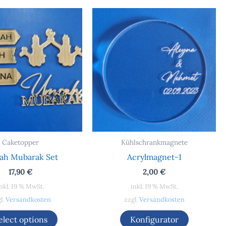
Caketopper
Kühlschrankmagnete
ah Mubarak Set
Acrylmagnet-1
17,90
€
2,00
€
nkl. 19 % MwSt.
inkl. 19 % MwSt.
l.
Versandkosten
zzgl.
Versandkosten
elect options
Konfigurator