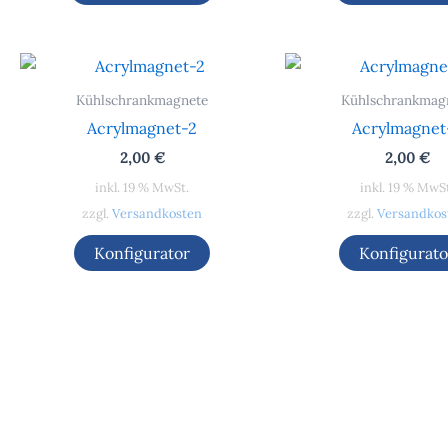
Kühlschrankmagnete
Kühlschrankmag
Acrylmagnet-2
Acrylmagnet
2,00
€
2,00
€
inkl. 19 % MwSt.
inkl. 19 % MwS
zzgl.
Versandkosten
zzgl.
Versandkos
Konfigurator
Konfigurato