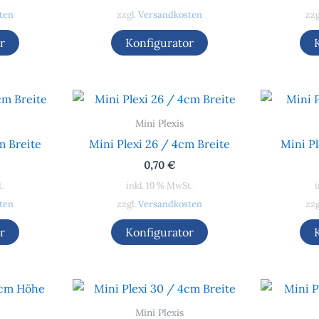
ten
zzgl.
Versandkosten
zzg
r
Konfigurator
Mini Plexis
m Breite
Mini Plexi 26 / 4cm Breite
Mini P
0,70
€
t.
inkl. 19 % MwSt.
i
ten
zzgl.
Versandkosten
zzg
r
Konfigurator
Mini Plexis