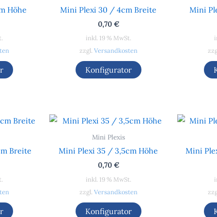
cm Höhe
Mini Plexi 30 / 4cm Breite
Mini Pl
0,70
€
t.
inkl. 19 % MwSt.
i
ten
zzgl.
Versandkosten
zzg
r
Konfigurator
Mini Plexis
cm Breite
Mini Plexi 35 / 3,5cm Höhe
Mini Ple
0,70
€
t.
inkl. 19 % MwSt.
i
ten
zzgl.
Versandkosten
zzg
r
Konfigurator