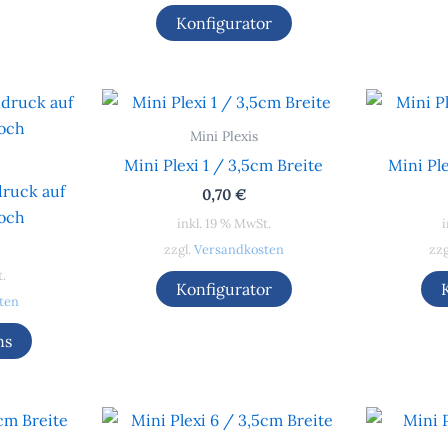
Konfigurator
Mini Plexis
Mini Plexi 1 / 3,5cm Breite
Mini Ple
ruck auf
0,70
€
Hoch
inkl. 19 % MwSt.
i
zzgl.
Versandkosten
zzg
t.
Konfigurator
ten
ns