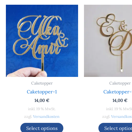
Caketopper
Caketopper
Caketopper-1
Caketopper-
14,00
€
14,00
€
inkl. 19 % MwSt.
inkl. 19 % MwS
zzgl.
Versandkosten
zzgl.
Versandkos
Select options
Select optio