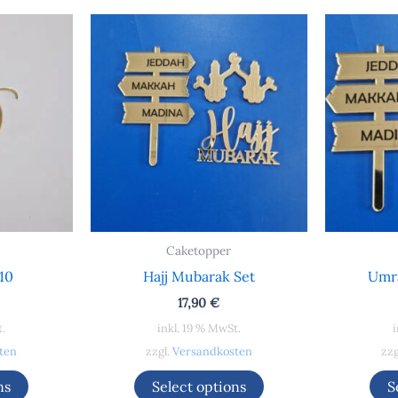
Caketopper
10
Hajj Mubarak Set
Umr
17,90
€
t.
inkl. 19 % MwSt.
i
ten
zzgl.
Versandkosten
zzg
ns
Select options
S