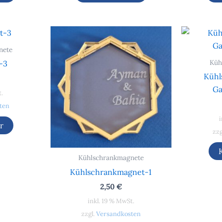
nete
Küh
-3
Kühl
Ga
t.
ten
i
r
zzg
Kühlschrankmagnete
Kühlschrankmagnet-1
2,50
€
inkl. 19 % MwSt.
zzgl.
Versandkosten