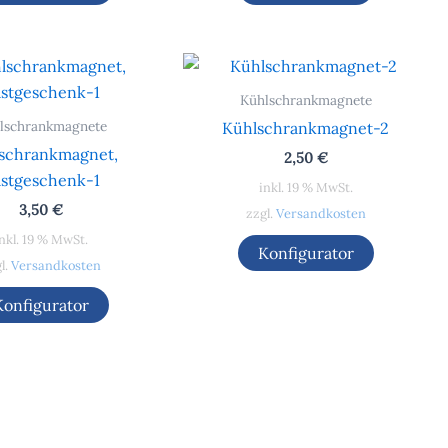
Kühlschrankmagnete
lschrankmagnete
Kühlschrankmagnet-2
schrankmagnet,
2,50
€
stgeschenk-1
inkl. 19 % MwSt.
3,50
€
zzgl.
Versandkosten
nkl. 19 % MwSt.
Konfigurator
l.
Versandkosten
Konfigurator